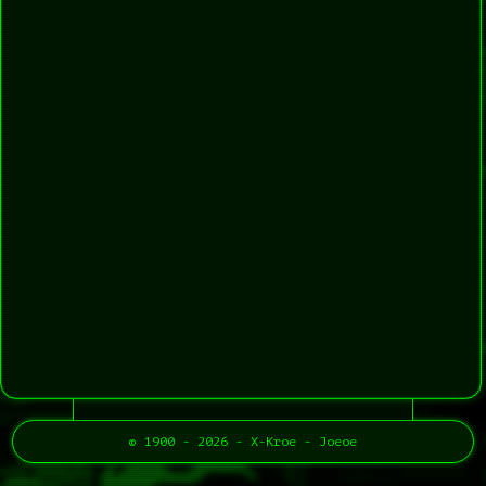
gastenboek-
lijst
© 1900 - 2026 - X-Kroe - Joeoe