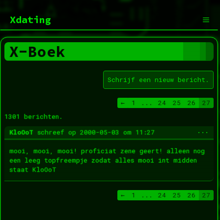
Ga
naar
Xdating
de
inhoud
Men
X-Boek
Navigatie
←
1
...
24
25
26
27
door
1301 berichten.
de
gastenboek-
Wis
...
KloOoT
schreef op
2000-05-03
om
11:27
lijst
dez
met
mooi, mooi, mooi! proficiat zene geert! alleen nog
een leeg topfreempje zodat alles mooi int midden
staat KloOoT
Navigatie
←
1
...
24
25
26
27
door
de