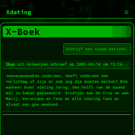
Ga
naar
Xdating
de
inhoud
Men
X-Boek
Wis
...
Iban
uit
Antwerpen
schreef op
2002-05-10
om
15:26
dez
met
Joeoeoeoeoekes iedereen. Heeft iedereen een
verlofdag of zijn er ook nog die moeten werken? Btw
wanneer komt xdating terug, den helft van de maand
mei is bekan gepasseerd. Groetjes aan de Croe en aan
Marij, Veroniqwa en Tess en alle xdating fans en
alvast een goe weekend