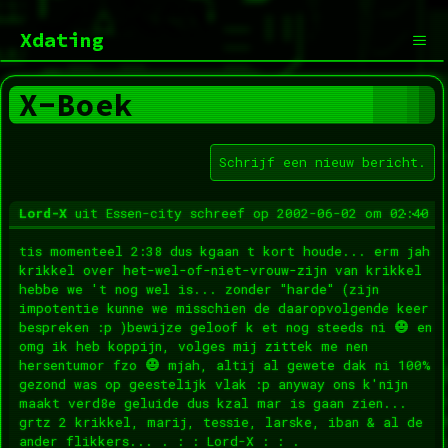
Ga
naar
Xdating
de
inhoud
Men
X-Boek
Wis
...
Lord-X
uit
Essen-city
schreef op
2002-06-02
om
02:40
dez
met
tis momenteel 2:38 dus kgaan t kort houde... erm jah
krikkel over het-wel-of-niet-vrouw-zijn van krikkel
hebbe we 't nog wel is... zonder "harde" (zijn
impotentie kunne we misschien de daaropvolgende keer
bespreken :p )bewijze geloof k et nog steeds ni
en
omg ik heb koppijn, volges mij zittek me nen
hersentumor fzo
mjah, altij al gewete dak ni 100%
gezond was op geestelijk vlak :p anyway ons k'nijn
maakt verd8e geluide dus kzal mar is gaan zien...
grtz 2 krikkel, marij, tessie, larske, iban & al de
ander flikkers... . : : Lord-X : : .