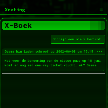
Ga
naar
Xdating
de
inhoud
Men
X-Boek
Wis
...
Osama bin Laden
schreef op
2002-06-03
om
19:15
dez
met
Net voor de benoeming van de nieuwe paus op 18 juni
komt er nog een one-way-ticket-vlucht, ok? Osama