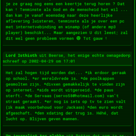
je ze graag nog eens een keertje terug horen ? Dat
kan ! Tenminste als God en de menscheid het wil ...
dan kan je vanaf woensdag naar deze heerlijke
aflevering luisteren, tenminste als je over een pc
met internetvebinding en winamp (of andere mp3
player) beschikt... Maar aangezien U dit leest; zal
dit wel geen probleem vormen
Tot gauw !
Wis
...
Lord Isthioth
uit
Beerse, het enige echte ownagedorp
dez
schreef op
2002-04-29
om
17:01
met
Het zal hogen tijd worden dat... *ik erdoor geraak
op school. *er wereldvrede is. *de poolkappen
gesmolten zijn. *divxen gemakkelijk te vinden zijn
op internet. *aids wordt uitgeroeid. *de paus
sterft. *de Servaas (servo58@hotmail.com) van't
straat geraakt. *er nog is iets op tv te zien valt
(ik maak voorbehoud voor Jackass) *den euro wordt
afgeschaft. *den xdating der trug is. Héhé, dat
lucht op. Blijven geven mannen.
Wis
...
Uw journalist ter plekke
uit
Rotten dot com is er