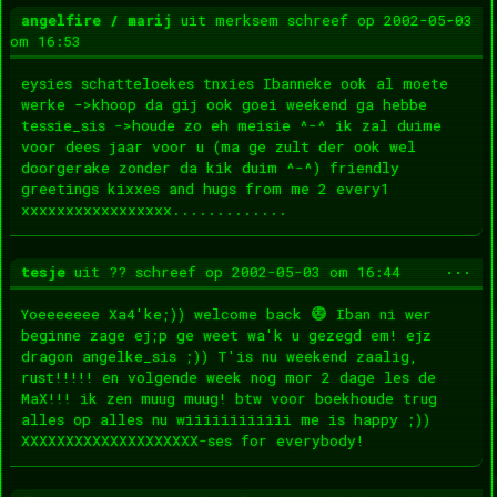
Wis
...
angelfire / marij
uit
merksem
schreef op
2002-05-03
dez
om
16:53
met
eysies schatteloekes tnxies Ibanneke ook al moete
werke ->khoop da gij ook goei weekend ga hebbe
tessie_sis ->houde zo eh meisie ^-^ ik zal duime
voor dees jaar voor u (ma ge zult der ook wel
doorgerake zonder da kik duim ^-^) friendly
greetings kixxes and hugs from me 2 every1
xxxxxxxxxxxxxxxxx.............
Wis
...
tesje
uit
??
schreef op
2002-05-03
om
16:44
dez
met
Yoeeeeeee Xa4'ke;)) welcome back
Iban ni wer
beginne zage ej;p ge weet wa'k u gezegd em! ejz
dragon angelke_sis ;)) T'is nu weekend zaalig,
rust!!!!! en volgende week nog mor 2 dage les de
MaX!!! ik zen muug muug! btw voor boekhoude trug
alles op alles nu wiiiiiiiiiiii me is happy ;))
XXXXXXXXXXXXXXXXXXXX-ses for everybody!