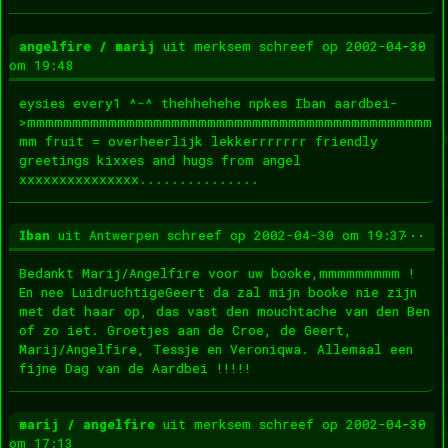
Wis
...
angelfire / marij
uit
merksem
schreef op
2002-04-30
dez
om
19:48
met
eysies every1 ^-^ thehhehehe npkes Iban aardbei-
>mmmmmmmmmmmmmmmmmmmmmmmmmmmmmmmmmmmmmmmmmmmmm
mm fruit = overheerlijk lekkerrrrrrr friendly
greetings kixxes and hugs from angel
xxxxxxxxxxxxxxx...............
Wis
...
Iban
uit
Antwerpen
schreef op
2002-04-30
om
19:37
dez
met
Bedankt Marij/Angelfire voor uw booke,mmmmmmmmm !
En nee LuidruchtigeGeert da zal mijn booke nie zijn
met dat haar op, das vast den mouchtache van den Ben
of zo iet. Groetjes aan de Croe, de Geert,
Marij/Angelfire, Tessje en Veroniqwa. Allemaal een
fijne Dag van de Aardbei !!!!!
Wis
...
marij / angelfire
uit
merksem
schreef op
2002-04-30
dez
om
17:13