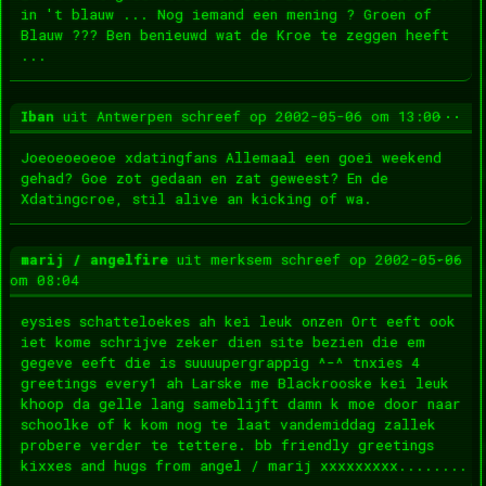
in 't blauw ... Nog iemand een mening ? Groen of
Blauw ??? Ben benieuwd wat de Kroe te zeggen heeft
...
Wis
...
Iban
uit
Antwerpen
schreef op
2002-05-06
om
13:00
dez
met
Joeoeoeoeoe xdatingfans Allemaal een goei weekend
gehad? Goe zot gedaan en zat geweest? En de
Xdatingcroe, stil alive an kicking of wa.
Wis
...
marij / angelfire
uit
merksem
schreef op
2002-05-06
dez
om
08:04
met
eysies schatteloekes ah kei leuk onzen Ort eeft ook
iet kome schrijve zeker dien site bezien die em
gegeve eeft die is suuuupergrappig ^-^ tnxies 4
greetings every1 ah Larske me Blackrooske kei leuk
khoop da gelle lang sameblijft damn k moe door naar
schoolke of k kom nog te laat vandemiddag zallek
probere verder te tettere. bb friendly greetings
kixxes and hugs from angel / marij xxxxxxxxx........