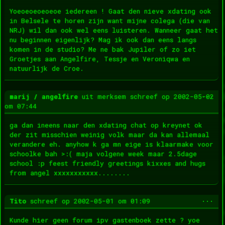
met
Yoeoeoeoeoeoe iedereen ! Gaat den nieve xdating ook
in Belsele te horen zijn want mijne colega (die van
NRJ) wil dan ook wel eens luisteren. Wanneer gaat het
nu beginnen eigenlijk? Mag ik ook dan eens langs
komen in de studio? Me ne bak Jupiler of zo iet
Groetjes aan Angelfire, Tessje en Veroniqwa en
natuurlijk de Croe.
Wis
...
marij / angelfire
uit
merksem
schreef op
2002-05-02
dez
om
07:44
met
ga dan ineens naar den xdating chat op kreynet ok
der zit misschien weinig volk maar da kan allemaal
verandere eh. anyhow k ga mn eige is klaarmake voor
schoolke bah >:( maja volgene week maar 2.5dage
school :p feest friendly greetings kixxes and hugs
from angel xxxxxxxxxxx........
Wis
...
Tito
schreef op
2002-05-01
om
01:09
dez
met
Kunde hier geen forum ipv gastenboek zette ? yoe