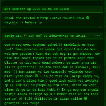
Wis
...
OrT
schreef op
2002-05-06
om
00:38
dez
met
Check the movies @ http://move.to/OrT-DeLa
de_cois -> behave :p
Wis
...
tesje
uit
??
schreef op
2002-05-05
om
20:22
dez
met
een wreed goei weekend gehad;)) Eindelijk ne keer
rust! twas precies al exaam opt school dus da hee
wel goe gedaan;) Kzen dan ook nog is gon shoppe, een
raad doe nooit topkes aan in de pimkie waar veel
glitter op zit want gegarandeerd ge ziet erna uit
als ne glitterbal ;pp Wow vero nor de karaoke, kwil
mee ;)) Dan zinge we die kimberly volgende keer
plat! yeah yeah
T'is te zien da larsje wappy is,
and i can't blame him;) good luck with het zotteke
;p Ik kom wel is piepe op den chat, szien wa voor
vlees da ge in de kuip hebt;)) Ik ga nog een engels
taakje maken filmpje op m'n kamer zien en dan rond
een uur of 0.30 stilletjes in slaap vallen
groetjes! xxx tesje