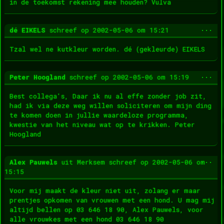
in de toekomst rekening mee houden? Vulva
Wis
...
dé EIKELS
schreef op
2002-05-06
om
15:21
dez
met
Tzal wel ne kutkleur worden. dé (gekleurde) EIKELS
Wis
...
Peter Hoogland
schreef op
2002-05-06
om
15:19
dez
met
Best collega's, Daar ik nu al effe zonder job zit,
had ik via deze weg willen soliciteren om mijn ding
te komen doen in jullie waardeloze programma,
kwestie van het niveau wat op te krikken. Peter
Hoogland
Wis
...
Alex Pauwels
uit
Merksem
schreef op
2002-05-06
om
dez
15:15
met
Voor mij maakt de kleur niet uit, zolang er maar
prentjes opkomen van vrouwen met een hond. U mag mij
altijd bellen op 03 646 18 90, Alex Pauwels, voor
alle vrouwkes met een hond 03 646 18 90