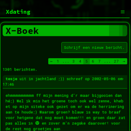
Ga
naar
Xdating
de
inhoud
Men
X-Boek
Navigatie
←
1
...
3
4
5
6
7
...
27
→
door
1301 berichten.
de
gastenboek-
Wis
...
tesje
uit
in jachtland ;))
schreef op
2002-05-06
om
lijst
dez
17:46
met
ehmmmmmmmmm ff mijn mening d'r maar bijgooien dan
hé;) Wel ik mis het groene toch ook wel zenne, kheb
et op mijn siteke ook gezet om er wa de herrinering
aan te houde;) Waarom groen? blauw is way to braaf
voor hetgene dat nog moet komen!!! en groen daar zat
pas alles in
en zover m'n zegske daarover! voor
de rest nog groetjes aan