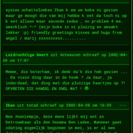
met
eysies schatteloekes Iban k em uw boke ni gezien
maar ge moogt die van mij hebbe k eet da toch ni op
k eet alleen maar savonds zedus , no problem 4 me.
smecklich ^-^ (mijn boke is ni pluizig en smaakt
lekker :p) friendly greetings kixxes and hugs from
angel / marij xxxxxxxxxx..........
Wis
...
Luidruchtige Geert
uit
Antweuven
schreef op
2002-04-
dez
30
om
17:07
met
Mmmm, die boterham, ik denk da'k die heb gezien ...
. Da vieze ding daar in de hoek ? Ja daar, ja
inderdaad, dat ding met die pluizige haartjes op ?!
OPVRETEN DIE HANDEL EN SNEL WAT !
Wis
...
Iban
uit
tstad
schreef op
2002-04-30
om
16:59
dez
met
Nee Anoniempje, deze mens lijkt mij net zo
betrouwbaar als den Ossama Ben Laden. Wanneer gaat
xdating eigenlijk beginnen in mei, is er al een