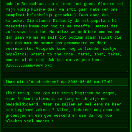
pub in Brasschaat. Ja u leest het goed. Gistere met
mijn vorig klaske daar wa ambi gaan make (en ons
compleet belachelijk gemaakt!) Twas daar dus
karaoke. Die stomme Kimberly da met popstars hé
meegedaan kwam der nog is wa stoeffe. Jeezes das
zo'n voze trut hé! Ma allez we bedrinke ons wa en
dan gaan we ma es zelf opt podium staan (sluit die
ore dan ma) We hemme ons geamuseerd en dast
voornaamste. Volgende keer nog is (zonder sletje
hopelijk)! Greetz to the croe, marij, iban, tekse,
eum en al de rest dak ken ma vergete ben.
Sluuuuuuuuuuwwwww xxx
Wis
...
Iban
uit
t'stad
schreef op
2002-05-03
om
17:01
dez
met
Ikke terug, nee kga nie terug beginnen me zagen,
maar t'duurt allemaal zo lang en ik zijn nen
ongeduldigaard. Maar ze zullen er wel eens ne keer
mee beginnen zekers ? Allee, iedereen nog eens de
groentjes en een goe weekend en wie da nog moe
blokken veel succes !