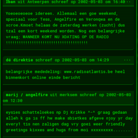
Wis
...
Iban
uit
Antwerpen
schreef op
2002-05-03
om
16:40
dez
met
Yoeoeoeoeoe idereen. Allemaal een goe weekend,
speciaal voor Tess, Angelfire en Veronqwa en de
xcroe.Kmoet helaas de zaterdag werken (zucht) dus
tzal een kort weekend worden. Nog een belangrijke
vraag; WANNEER KOMT NU XDATING OP DE RADIO
!!!!!!!!!!!!!!!!!!!!!!!!!!!!!!!!!!!!!!
Wis
...
dé direktie
schreef op
2002-05-03
om
14:29
dez
met
belangrijke mededeling: www.radioatlantis.be heel
binnenkort online einde bericht
Wis
...
marij / angelfire
uit
merksem
schreef op
2002-05-03
dez
om
12:30
met
eysies schatteloekes np Dj Krikke ^-^ graag gedaan
alleh k ga is ff hw make sbietkes afgeve njoy yr day
every1 tis nen zaligen dag vry goei weer friendly
greetings kixxes and hugs from moi xxxxxxxxx........