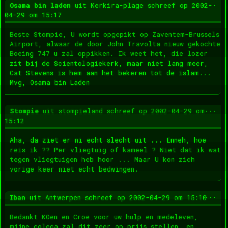
Wis
...
Osama bin laden
uit
Kerkira-plage
schreef op
2002-
dez
04-29
om
15:17
met
Beste Stompie, U wordt opgepikt op Zaventem-Brussels
Airport, alwaar de door John Travolta nieuw gekochte
Boeing 747 u zal oppikken. Ik weet het, die lozer
zit bij de Scientologiekerk, maar niet lang meer,
Cat Stevens is hem aan het bekeren tot de islam...
Mvg, Osama bin Laden
Wis
...
Stompie
uit
stompieland
schreef op
2002-04-29
om
dez
15:12
met
Aha, da ziet er ni echt slecht uit ... Enneh, hoe
reis ik ?? Per vliegtuig of kameel ? Niet dat ik wat
tegen vliegtuigen heb hoor ... Maar U kon zich
vorige keer niet echt bedwingen.
Wis
...
Iban
uit
Antwerpen
schreef op
2002-04-29
om
15:10
dez
met
Bedankt KOen en Croe voor uw hulp en medeleven,
mijne colega zal dit zeer op prijs stellen, en