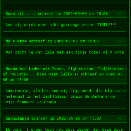
Wis
...
Koen
uit
....
schreef op
2002-05-06
om
15:08
dez
met
Aan mij wordt weer niks gevraagd zenne! EIKELS!!!
Wis
...
dé X-kroe
schreef op
2002-05-06
om
15:06
dez
met
Wat dacht je van lila met een tikje roze? dé X-kroe
Wis
...
Osama bin Laden
uit
Yemen, Afghanistan, Tadjikistan
dez
of Pakistan... kies maar lullo's!
schreef op
2002-05-
met
06
om
15:06
Anoniempje, als het aan mij ligt wordt die klotesite
helemaal in het lichtblauw, zoals de Burka's van
mijn frauwen! Je Osama
Wis
...
Anoniempje
schreef op
2002-05-06
om
15:03
dez
met
Ik vond 't groen toch net iets leuker dan deze site