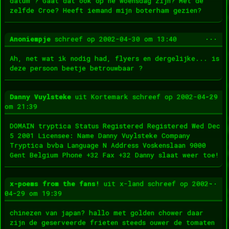
datum ? Gaat dat ook op ne woensdag zijn? Met de
zelfde Croe? Heeft iemand mijn boterham gezien?
Wis
...
Anoniempje
schreef op
2002-04-30
om
13:40
dez
met
Ah, net wat ik nodig had, flyers en dergelijke... is
deze persoon beetje betrouwbaar ?
Wis
...
Danny Vuylsteke
uit
Kortemark
schreef op
2002-04-29
dez
om
21:39
met
DOMAIN tryptica Status Registered Registered Wed Dec
5 2001 Licensee: Name Danny Vuylsteke Company
Tryptica bvba Language N Address Voskenslaan 9000
Gent Belgium Phone +32 Fax +32 Danny slaat weer toe!
Wis
...
x-poems from the fans!
uit
x-land
schreef op
2002-
dez
04-29
om
19:39
met
chinezen van japan? hallo met golden chower daar
zijn de geserveerde frieten steeds ouwer de tomaten