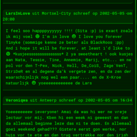
Wis
...
LarsInLove
uit
Mortsel-City
schreef op
2002-05-05
om
dez
20:00
met
I feel soo happppyyyyyy !!!! (Sita :p) is exact zoals
ik mij voel
I'm in love
I love you forever
Tinyke (sommige kenne ze beter als BlackRoos :pp)
And i hope it will be forever, at least i'd like to
*kusjeesssssssssssssss* 2 ya sweetheart ! ook kusjes
aan Nata, Tessie, Tine, Annemie, Marij, etc... en ne
pol vor den T-Pex, Nick, Hell, De_CoiS, Zage`VenT,
StriDeR en al degene da'k vergete zen, en da zen der
waarschijnlijk nog wel een paar.... en de X-Kroe
natuurlijk
yoeeeeeeeeeeee de Lars
Wis
...
Veroniqwa
uit
Antwerp
schreef op
2002-05-05
om
16:34
dez
met
Yoeeeeeeeew ieveryone! Amai da was hi wer ne vreje
lectuur vor mij. Kben hi een week ni geweest en dan
da allemaal beginne leze das ni te doen. En allemaal
goei weekend gehad??? Gistere eerst gon werke, nor
huis vor te ete en dan trug vertrekke nor den irish