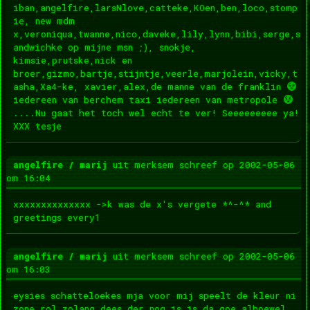
iban,angelfire,larsNlove,catteke,KOen,ben,loco,stomp
ie, new mdm
x,veroniqua,twanne,nico,daveke,lily,lynn,bibi,serge,s
andwichke op mijne msn ;), snokje,
kimsie,prutske,nick en
broer,gizmo,bartje,stijntje,veerle,marjolein,vicky,t
asha,Xa4-ke, xavier,alex,de manne van de franklin
iedereen van berchem taxi iedereen van metropole
....Nu gaat het toch wel echt te ver! Seeeeeeeee ya!
XXX tesje
Wis
...
angelfire / marij
uit
merksem
schreef op
2002-05-06
dez
om
16:04
met
xxxxxxxxxxxxxx ->k was de x's vergete *^-^* and
greetings every1
Wis
...
angelfire / marij
uit
merksem
schreef op
2002-05-06
dez
om
16:03
met
eysies schatteloekes mja voor mij speelt de kleur ni
zone rol zolang dees der nog is is da goe alhoewel