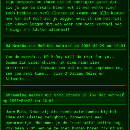
zijn bespoten en komen uit de smerigste goten dat
zie je aan de bruine kleur het is een echte sleur
toch hebben ze veel klanten ze komen van alle kanten
hoe kan dat nou? zou je zeggen awel ik zou het niet
uit kunnen leggen dit was weer een mooi verhaal nog
1 ding: m'n kloten allemaal!
Wis
...
DJ Krikke
uit
MoRtSeL
schreef op
2002-04-29
om
19:04
dez
met
Yoe de mannuh... NP X-Boy will do that for ya...
Osama Bin Laden khuiver ak dien naam zien
brrrrrrrrr.... Anywaai iek zal ne keei oephouwe se,
see jou next time... Ciao X-Dating Rules en
Atlantis...
Wis
...
streaming master
uit
Some Stream On The Net
schreef
dez
op
2002-04-29
om
18:06
met
Joew Fans, Voor zij die reeds watertanden bij het
idee dat xdating terugkomt, binnenkort een
opwarmertje. Herinner je de 'roofradio' editie nog
??? Neen ? Of heb je ze niet kunnen horen ??? Of wil