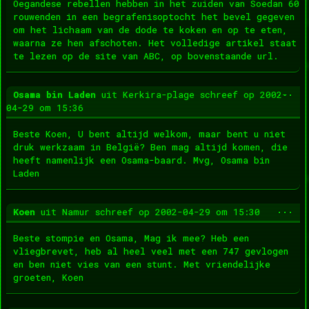
met
Oegandese rebellen hebben in het zuiden van Soedan 60
rouwenden in een begrafenisoptocht het bevel gegeven
om het lichaam van de dode te koken en op te eten,
waarna ze hen afschoten. Het volledige artikel staat
te lezen op de site van ABC, op bovenstaande url.
Wis
...
Osama bin Laden
uit
Kerkira-plage
schreef op
2002-
dez
04-29
om
15:36
met
Beste Koen, U bent altijd welkom, maar bent u niet
druk werkzaam in België? Ben mag altijd komen, die
heeft namenlijk een Osama-baard. Mvg, Osama bin
Laden
Wis
...
Koen
uit
Namur
schreef op
2002-04-29
om
15:30
dez
met
Beste stompie en Osama, Mag ik mee? Heb een
vliegbrevet, heb al heel veel met een 747 gevlogen
en ben niet vies van een stunt. Met vriendelijke
groeten, Koen