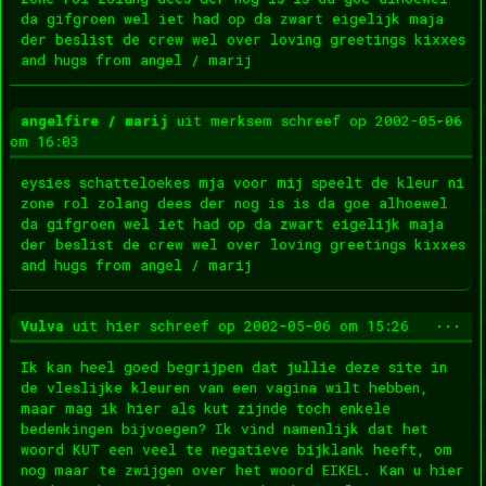
da gifgroen wel iet had op da zwart eigelijk maja
der beslist de crew wel over loving greetings kixxes
and hugs from angel / marij
Wis
...
angelfire / marij
uit
merksem
schreef op
2002-05-06
dez
om
16:03
met
eysies schatteloekes mja voor mij speelt de kleur ni
zone rol zolang dees der nog is is da goe alhoewel
da gifgroen wel iet had op da zwart eigelijk maja
der beslist de crew wel over loving greetings kixxes
and hugs from angel / marij
Wis
...
Vulva
uit
hier
schreef op
2002-05-06
om
15:26
dez
met
Ik kan heel goed begrijpen dat jullie deze site in
de vleslijke kleuren van een vagina wilt hebben,
maar mag ik hier als kut zijnde toch enkele
bedenkingen bijvoegen? Ik vind namenlijk dat het
woord KUT een veel te negatieve bijklank heeft, om
nog maar te zwijgen over het woord EIKEL. Kan u hier