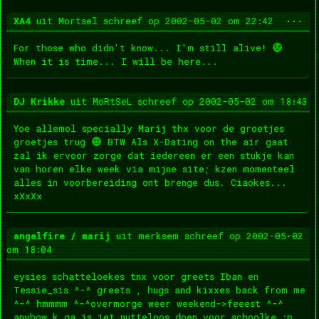
Wis
...
XA4
uit
Mortsel
schreef op
2002-05-02
om
22:42
dez
met
For those who didn't know... I'm still alive!
When it is time... I will be here...
Wis
...
DJ Krikke
uit
MoRtSeL
schreef op
2002-05-02
om
18:43
dez
met
Yoe allemol specially Marij thx voor de groetjes
groetjes trug
BTW Als X-Dating on the air gaat
zal ik ervoor zorge dat iedereen er een stukje kan
van horen elke week via mijne site; kzen momenteel
alles in voorbereiding ont brenge dus. Ciaokes...
xXxXx
Wis
...
angelfire / marij
uit
merksem
schreef op
2002-05-02
dez
om
18:04
met
eysies schatteloekes tnx voor greets Iban en
Tessie_sis ^-^ greets , hugs and kixxes back from me
^-^ hmmmm ^-^overmorge weer weekend->feeest ^-^
anyhow k ga is iet nutteloos doen voor schoolke :p