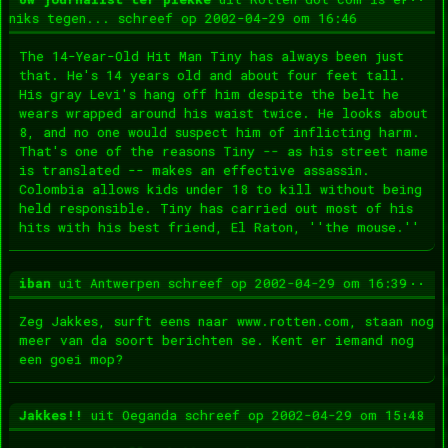
dez
niks tegen...
schreef op
2002-04-29
om
16:46
met
The 14-Year-Old Hit Man Tiny has always been just
that. He's 14 years old and about four feet tall.
His gray Levi's hang off him despite the belt he
wears wrapped around his waist twice. He looks about
8, and no one would suspect him of inflicting harm.
That's one of the reasons Tiny -- as his street name
is translated -- makes an effective assassin.
Colombia allows kids under 18 to kill without being
held responsible. Tiny has carried out most of his
hits with his best friend, El Raton, ''the mouse.''
Wis
...
iban
uit
Antwerpen
schreef op
2002-04-29
om
16:39
dez
met
Zeg Jakkes, surft eens naar www.rotten.com, staan nog
meer van da soort berichten se. Kent er iemand nog
een goei mop?
Wis
...
Jakkes!!
uit
Oeganda
schreef op
2002-04-29
om
15:48
dez