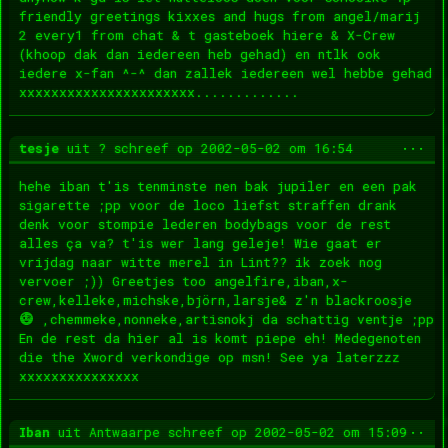
friendly greetings kixxes and hugs from angel/marij
2 every1 from chat & t gasteboek hiere & X-Crew
(khoop dak dan iedereen heb gehad) en ntlk ook
iedere x-fan ^-^ dan zallek iedereen wel hebbe gehad
xxxxxxxxxxxxxxxxxxxxxx.............
Wis
...
tesje
uit
?
schreef op
2002-05-02
om
16:54
dez
met
hehe iban t'is tenminste nen bak jupiler en een pak
sigarette ;pp voor de loco liefst straffen drank
denk voor stompie lederen bodybags voor de rest
alles ça va? t'is wer lang geleje! Wie gaat er
vrijdag naar witte merel in Lint?? ik zoek nog
vervoer ;)) Greetjes too angelfire,iban,x-
crew,kelleke,michske,björn,larsje& z'n blackroosje
,chemmeke,nonneke,artisnokj da schattig ventje ;pp
En de rest da hier al is komt piepe eh! Medegenoten
die the Xword verkondige op msn! See ya laterzzz
xxxxxxxxxxxxxxx
Wis
...
Iban
uit
Antwaarpe
schreef op
2002-05-02
om
15:09
dez