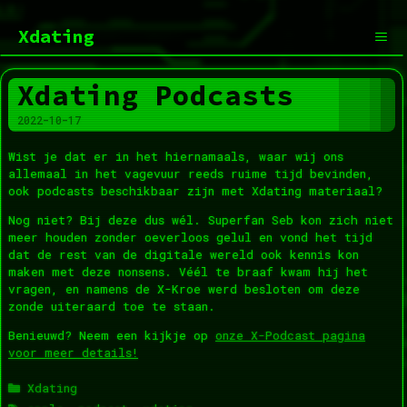
Ga
naar
Xdating
de
inhoud
Men
Xdating Podcasts
2022-10-17
Wist je dat er in het hiernamaals, waar wij ons
allemaal in het vagevuur reeds ruime tijd bevinden,
ook podcasts beschikbaar zijn met Xdating materiaal?
Nog niet? Bij deze dus wél. Superfan Seb kon zich niet
meer houden zonder oeverloos gelul en vond het tijd
dat de rest van de digitale wereld ook kennis kon
maken met deze nonsens. Véél te braaf kwam hij het
vragen, en namens de X-Kroe werd besloten om deze
zonde uiteraard toe te staan.
Benieuwd? Neem een kijkje op
onze X-Podcast pagina
voor meer details!
Categorieën
Xdating
Tags